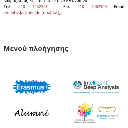
Μικράς Ασίας 75, Τ.Κ. 115 27 (ΓΟΥΔΗ), Αθήνα
Τηλ:
210 7462368
- Fax:
210 7462369
Email:
medphys[at]med[dot]uoa[dot]gr
Μενού πλοήγησης